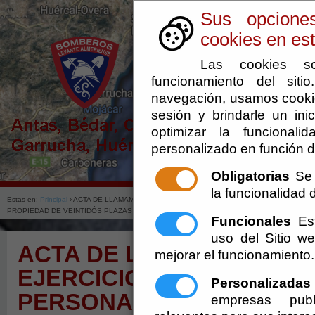
Sus opcione
cookies en est
Las cookies so
funcionamiento del sit
navegación, usamos cookie
sesión y brindarle un inic
optimizar la funcionali
personalizado en función d
Obligatorias
Se 
la funcionalidad de
Estas en:
Principal
› ACTA DE LLAMAMIENTO DEL CUARTO EJERCICIO (APTITUDES Y ACT
PROPIEDAD DE VEINTIDÓS PLAZAS DE BOMBERO CONDUCTOR
Funcionales
Est
uso del Sitio 
ACTA DE LLAMAMIENTO 
mejorar el funcionamiento.
EJERCICIO (APTITUDES Y
Personalizadas
PERSONALES) DE LA FAS
empresas publ