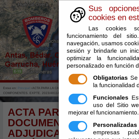
Sus opcione
cookies en est
Las cookies so
funcionamiento del sit
navegación, usamos cookie
sesión y brindarle un inic
optimizar la funcionali
personalizado en función d
Obligatorias
Se 
la funcionalidad de
Estas en:
Principal
› ACTA PARA LA CALIFICACIÓN DE LA DOCUMENTACIÓN PRESENTADA 
COMPONENTES. EXPTE. 2023/481140/006-213/00002
Funcionales
Est
uso del Sitio 
ACTA PARA LA CALIFICAC
mejorar el funcionamiento.
DOCUMENTACIÓN PRESEN
Personalizadas
ADJUDICACIÓN, SUMINIS
empresas publ