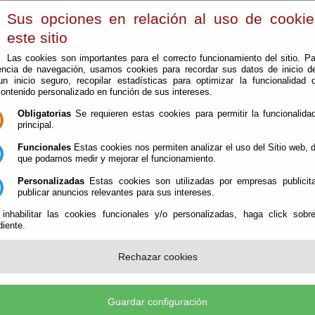
Sus opciones en relación al uso de cooki
este sitio
Las cookies son importantes para el correcto funcionamiento del sitio. Pa
encia de navegación, usamos cookies para recordar sus datos de inicio d
 un inicio seguro, recopilar estadísticas para optimizar la funcionalidad d
contenido personalizado en función de sus intereses.
Obligatorias
Se requieren estas cookies para permitir la funcionalidad
principal.
Funcionales
Estas cookies nos permiten analizar el uso del Sitio web,
que podamos medir y mejorar el funcionamiento.
El Consorcio
Personalizadas
Estas cookies son utilizadas por empresas publicita
publicar anuncios relevantes para sus intereses.
nción de Incendios y Salvamento del Levante Almeriense
 inhabilitar las cookies funcionales y/o personalizadas, haga click sobr
iente.
Rechazar cookies
Guardar configuración