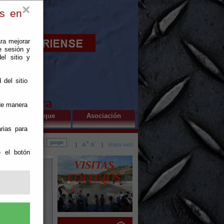
×
es en
ra mejorar
e sesión y
el sitio y
 del sitio
 de manera
El Parque
Asociación
rias para
+
-
|
A
A
|
Mapa web
e el botón