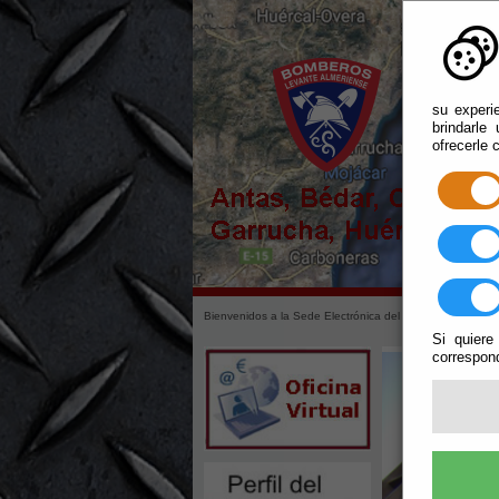
su experi
brindarle
ofrecerle 
Bienvenidos a la Sede Electrónica del Consorcio de Exti
Si quiere
correspond