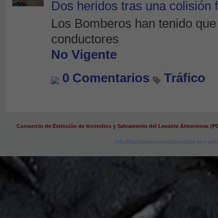
Dos heridos tras una colisión 
Los Bomberos han tenido que 
conductores
No Vigente
0 Comentarios
Tráfico
Consorcio de Extinción de Incendios y Salvamento del Levante Almeriense (P
info@bomberoslevantealmeriense.es
-
avis