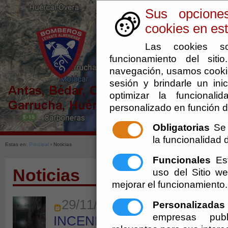
Sus opcione
cookies en est
Las cookies so
funcionamiento del sit
navegación, usamos cookie
sesión y brindarle un inic
optimizar la funcionali
personalizado en función d
Obligatorias
Se 
la funcionalidad de
Estas en:
Principal
› Noticias
Funcionales
Est
Noticias
uso del Sitio 
mejorar el funcionamiento.
29/11/2018
Personalizadas
empresas publ
INCENDIO EN VIVIENDA C